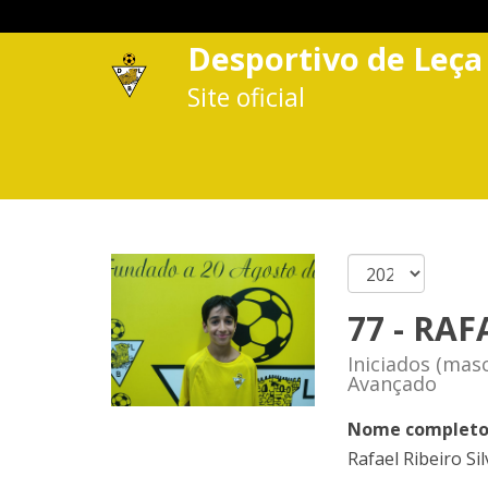
Desportivo de Leça
Site oficial
77 - RAF
Iniciados (masc
Avançado
Nome complet
Rafael Ribeiro Sil