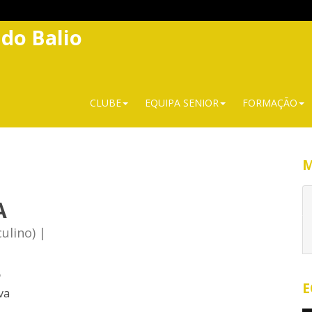
 do Balio
CLUBE
EQUIPA SENIOR
FORMAÇÃO
M
A
ulino) |
o
E
va