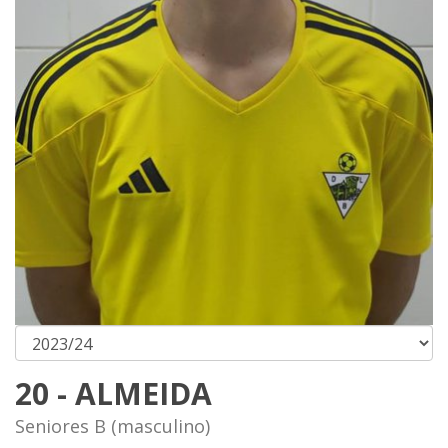
20 - ALMEIDA
Seniores B (masculino)