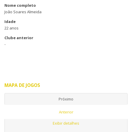
Nome completo
João Soares Almeida
Idade
22 anos
Clube anterior
-
MAPA DE JOGOS
Próximo
Anterior
Exibir detalhes